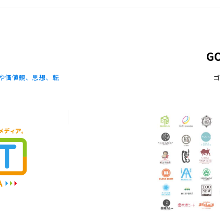
G
や価値観、思想、転
ゴ