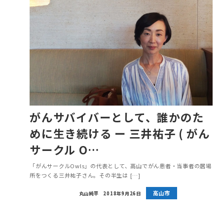
がんサバイバーとして、誰かのた
めに生き続ける ー 三井祐子 ( がん
サークル O…
「がんサークルOwls」の代表として、高山でがん患者・当事者の居場
所をつくる三井祐子さん。その半生は […]
高山市
丸山純平
2018年9月26日