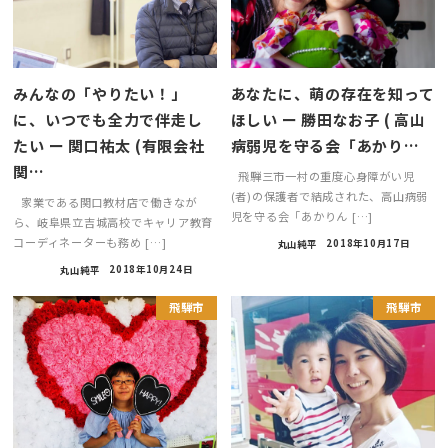
みんなの「やりたい！」
あなたに、萌の存在を知って
に、いつでも全力で伴走し
ほしい ー 勝田なお子 ( 高山
たい ー 関口祐太 (有限会社
病弱児を守る会「あかり…
関…
飛騨三市一村の重度心身障がい児
(者)の保護者で結成された、高山病弱
家業である関口教材店で働きなが
児を守る会「あかりん […]
ら、岐阜県立吉城高校でキャリア教育
コーディネーターも務め […]
丸山純平
2018年10月17日
丸山純平
2018年10月24日
飛騨市
飛騨市