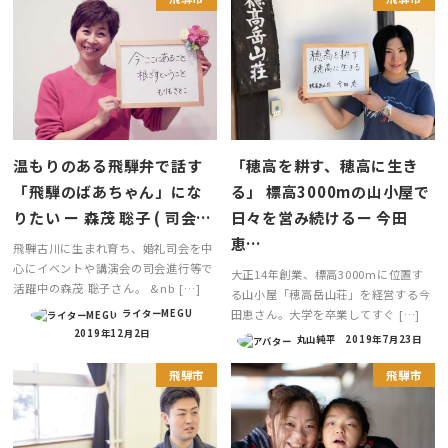
温もりのある飛騨弁で話す
「穂高を耕す、穂高に生き
「飛騨のばあちゃん」にな
る」 標高3000mの山小屋で
りたい ー 森茂 聡子 ( 司会…
日々を営み続けるー 今田
恵…
飛騨古川に生まれ育ち、婚礼司会を中
心にイベントや講演会の司会進行等で
大正14年創業、標高3000mに位置す
活躍中の森茂 聡子さん。 &nb […]
る山小屋「穂高岳山荘」を経営する今
田恵さん。大学を卒業してすぐ […]
ライターMEGU
2019年12月2日
丸山純平
2019年7月23日
飛騨市
飛騨市