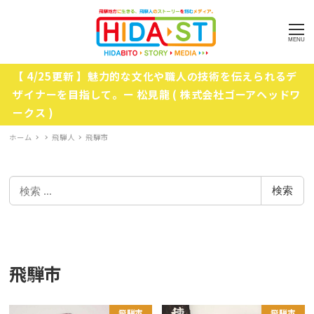
MENU
【 4/25更新 】魅力的な文化や職人の技術を伝えられるデ
ザイナーを目指して。ー 松見龍 ( 株式会社ゴーアヘッドワ
ークス )
ホーム
飛騨人
飛騨市
検
検索
索
飛騨市
飛騨市
飛騨市