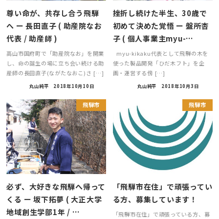
尊い命が、共存し合う飛騨
挫折し続けた半生、30歳で
へ ー 長田直子 ( 助産院なお
初めて決めた覚悟 ー 盤所杏
代表 / 助産師 )
子 ( 個人事業主myu-…
高山市国府町で「助産院なお」を開業
myu-kikaku代表として飛騨の木を
し、命の誕生の場に立ち会い続ける助
使った製品開発「ひだ木フト」を企
産師の長田直子(ながたなおこ)さ […]
画・運営する傍 […]
丸山純平
2018年10月10日
丸山純平
2018年10月3日
飛騨市
飛騨市
必ず、大好きな飛騨へ帰って
「飛騨市在住」で頑張ってい
くる ー 坂下拓夢 ( 大正大学
る方、募集しています！
地域創生学部1年 / …
「飛騨市在住」で頑張っている方、募