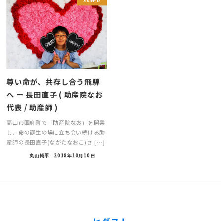
尊い命が、共存し合う飛騨
へ ー 長田直子 ( 助産院なお
代表 / 助産師 )
高山市国府町で「助産院なお」を開業
し、命の誕生の場に立ち会い続ける助
産師の長田直子(ながたなおこ)さ […]
丸山純平
2018年10月10日