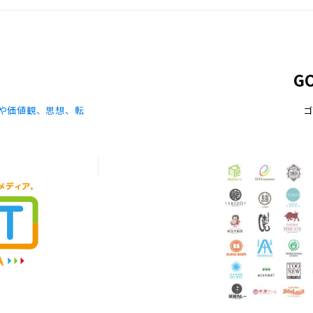
G
や価値観、思想、転
ゴ