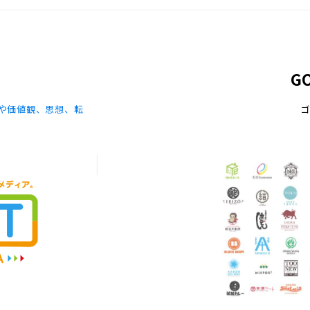
G
や価値観、思想、転
ゴ