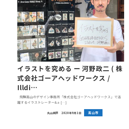
イラストを究める ー 河野政二 ( 株
式会社ゴーアヘッドワークス /
Illdi…
飛騨高山のデザイン事務所「株式会社ゴーアヘッドワークス」で活
躍するイラストレーター&a […]
高山市
丸山純平
2020年9月1日