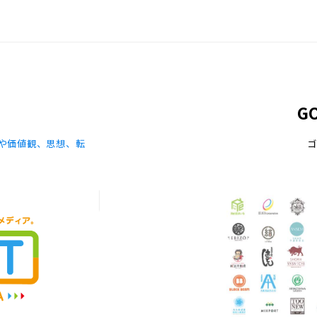
G
や価値観、思想、転
ゴ