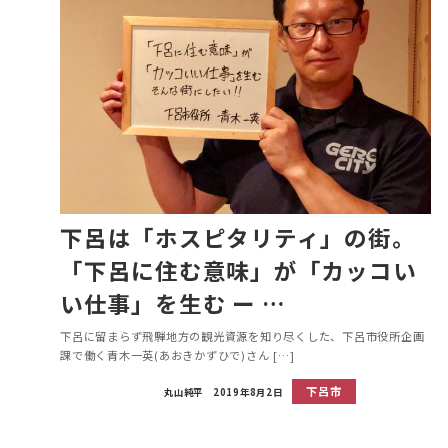
下呂は「ホスピタリティ」の街。
「下呂に住む意味」が「カッコい
い仕事」を生む ー …
下呂に留まらず飛騨地方の観光資源を知り尽くした、下呂市役所企画
課で働く青木一英(あおきかずひで)さん […]
下呂市
丸山純平
2019年8月2日