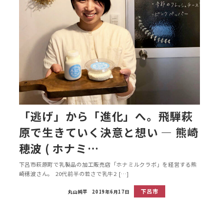
「逃げ」から「進化」へ。飛騨萩
原で生きていく決意と想い ― 熊崎
穂波 ( ホナミ…
下呂市萩原町で乳製品の加工販売店「ホナミルクラボ」を経営する熊
崎穂波さん。 20代前半の若さで乳牛2 […]
下呂市
丸山純平
2019年6月17日