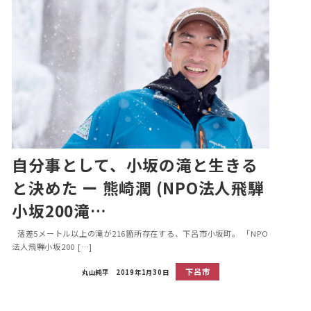
自分事として、小坂の滝と生きる
と決めた ー 熊崎潤 (NPO法人飛騨
小坂200滝…
落差5メートル以上の滝が216箇所存在する、下呂市小坂町。 「NPO
法人飛騨小坂200 […]
下呂市
丸山純平
2019年1月30日