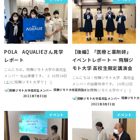
POLA AQUALIEさん見学
【後編】「医療と薬剤師」
レポート
イベントレポート ー 飛騨ジ
モト大学 高校生限定講演会
こんにちは。飛騨ジモト大学の高校生
メンバー 丸山美優です。 ２ 10月24日
こんにちは！飛騨ジモト大学 高校生
(土)に飛騨ジモト大学で […]
メンバーの加藤玲奈です。 10月12日
に行われた飛騨ジモト大学のイ […]
飛騨ジモト大学高校生メンバー
2021年7月31日
飛騨ジモト大
2021年3月31日
イベント
イベント