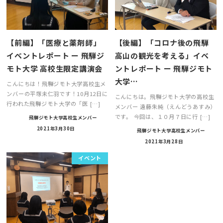
【前編】「医療と薬剤師」
【後編】「コロナ後の飛騨
イベントレポート ー 飛騨ジ
高山の観光を考える」イベ
モト大学 高校生限定講演会
ントレポート ー 飛騨ジモト
大学…
こんにちは！飛騨ジモト大学高校生メ
ンバーの平塚未仁羽です！10月12日に
こんにちは。飛騨ジモト大学の高校生
行われた飛騨ジモト大学の「医 […]
メンバー 遠藤朱純（えんどうあすみ）
です。 今回は、１０月７日に行 […]
飛騨ジモト大学高校生メンバー
2021年3月30日
飛騨ジモト大学高校生メンバー
2021年3月28日
イベント