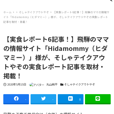
ホーム
そしゃテイクアウトやぞ
【実食レポート6記事！】飛騨のママの情報サ
イト「Hidamommy（ヒダマミー）」様が、そしゃテイクアウトやぞの実食レポート
記事を取材・掲載！
【実食レポート6記事！】飛騨のママ
の情報サイト「Hidamommy（ヒダ
マミー）」様が、そしゃテイクアウ
トやぞの実食レポート記事を取材・
掲載！
投稿日
2020年5月15日
著者
丸山純平
カテゴリー
そしゃテイクアウトやぞ
-
-
0