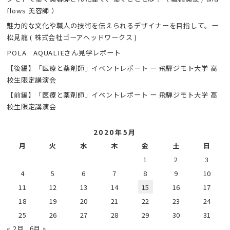
flows 美容師 ）
魅力的な文化や職人の技術を伝えられるデザイナーを目指して。ー
松見龍 ( 株式会社ゴーアヘッドワークス )
POLA AQUALIEさん見学レポート
【後編】「医療と薬剤師」イベントレポート ー 飛騨ジモト大学 高
校生限定講演会
【前編】「医療と薬剤師」イベントレポート ー 飛騨ジモト大学 高
校生限定講演会
2020年5月
月
火
水
木
金
土
日
1
2
3
4
5
6
7
8
9
10
11
12
13
14
15
16
17
18
19
20
21
22
23
24
25
26
27
28
29
30
31
« 2月
6月 »