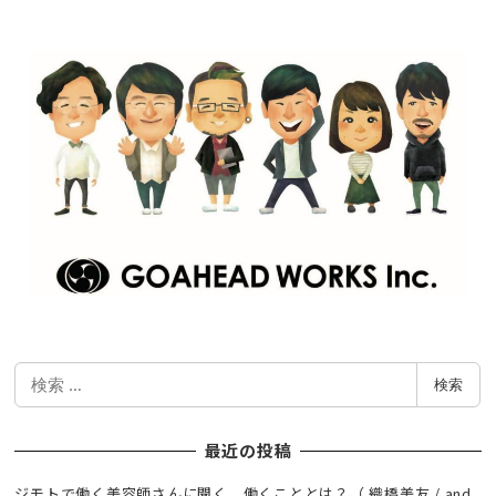
検
検索
索
最近の投稿
ジモトで働く美容師さんに聞く、働くこととは？（ 織橋美友 / and