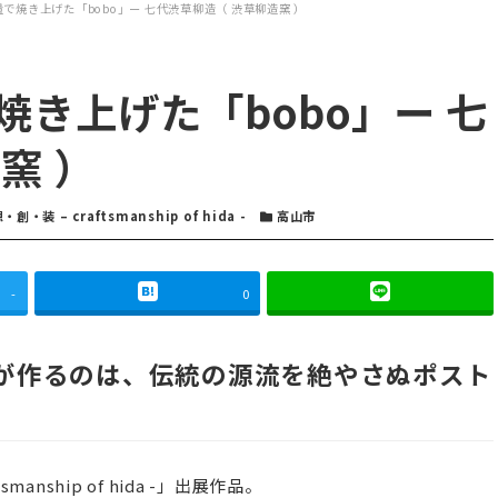
で焼き上げた「bobo」ー 七代渋草柳造（ 渋草柳造窯 ）
き上げた「bobo」ー 七
窯 ）
ゴリー
・創・装 – craftsmanship of hida -
カテゴリー
高山市
-
0
が作るのは、伝統の源流を絶やさぬポスト
nship of hida -」出展作品。