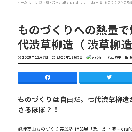
ホーム
想・創・装 – craftsmanship of hida –
ものづくりへの熱量
ものづくりへの熱量で焼
代渋草柳造（ 渋草柳造
投稿日
2020年11月7日
更新日
2020年11月9日
著者
丸山純平
カテ
想
-
ものづくりは自由だ。七代渋草柳造
さるぼぼ？！
飛騨高山ものづくり実践塾 作品展「想・創・装 – craftsma