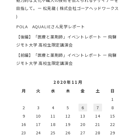
魅力的な文化や職人の技術を伝えられるデザイナーを
目指して。ー 松見龍 ( 株式会社ゴーアヘッドワークス
)
POLA AQUALIEさん見学レポート
【後編】「医療と薬剤師」イベントレポート ー 飛騨
ジモト大学 高校生限定講演会
【前編】「医療と薬剤師」イベントレポート ー 飛騨
ジモト大学 高校生限定講演会
2020年11月
月
火
水
木
金
土
日
1
2
3
4
5
6
7
8
9
10
11
12
13
14
15
16
17
18
19
20
21
22
23
24
25
26
27
28
29