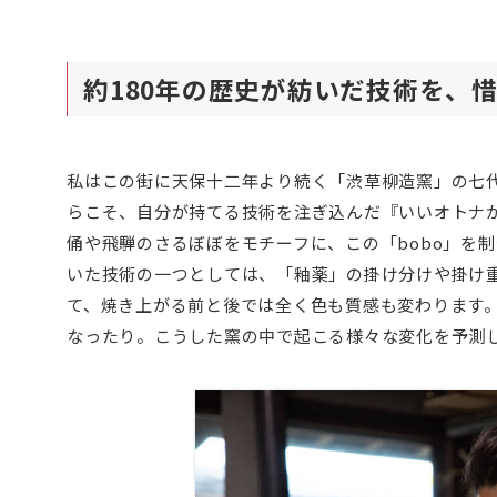
約180年の歴史が紡いだ技術を、惜
私はこの街に天保十二年より続く「渋草柳造窯」の七
らこそ、自分が持てる技術を注ぎ込んだ『いいオトナ
俑や飛騨のさるぼぼをモチーフに、この「bobo」を
いた技術の一つとしては、「釉薬」の掛け分けや掛け
て、焼き上がる前と後では全く色も質感も変わります
なったり。こうした窯の中で起こる様々な変化を予測