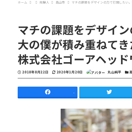
ホーム
飛騨人
高山市
マチの課題をデザインの力で打開したい。等
マチの課題をデザイン
大の僕が積み重ねてきた
株式会社ゴーアヘッドワ
投稿日
2018年8月22日
更新日
2020年1月20日
著者
丸山純平
カテ
-