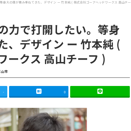
身大の僕が積み重ねてきた、デザイン ー 竹本純 ( 株式会社ゴーアヘッドワークス 高山チーフ
の力で打開したい。等身
、デザイン ー 竹本純 (
ークス 高山チーフ )
ゴリー
高山市
-
0