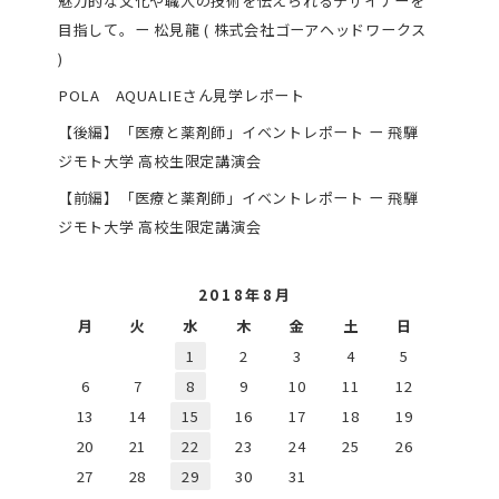
魅力的な文化や職人の技術を伝えられるデザイナーを
目指して。ー 松見龍 ( 株式会社ゴーアヘッドワークス
)
POLA AQUALIEさん見学レポート
【後編】「医療と薬剤師」イベントレポート ー 飛騨
ジモト大学 高校生限定講演会
【前編】「医療と薬剤師」イベントレポート ー 飛騨
ジモト大学 高校生限定講演会
2018年8月
月
火
水
木
金
土
日
1
2
3
4
5
6
7
8
9
10
11
12
13
14
15
16
17
18
19
20
21
22
23
24
25
26
27
28
29
30
31